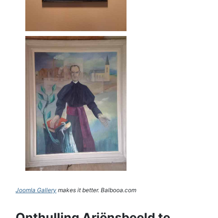
Joomla Gallery
makes it better. Balbooa.com
Onthulling Ariënsbeeld te