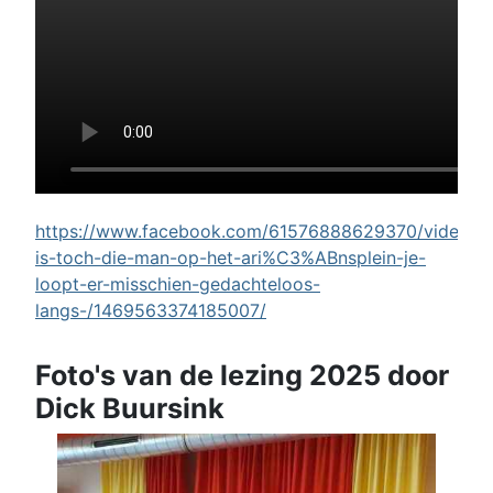
https://www.facebook.com/61576888629370/videos/w
is-toch-die-man-op-het-ari%C3%ABnsplein-je-
loopt-er-misschien-gedachteloos-
langs-/1469563374185007/
Foto's van de lezing 2025 door
Dick Buursink