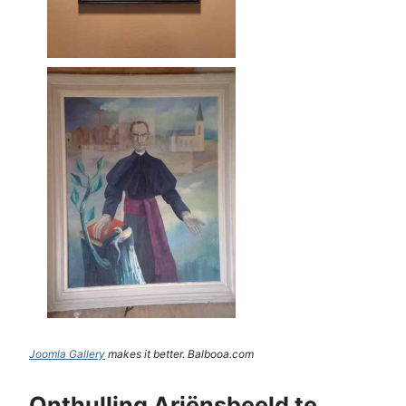
Joomla Gallery
makes it better. Balbooa.com
Onthulling Ariënsbeeld te