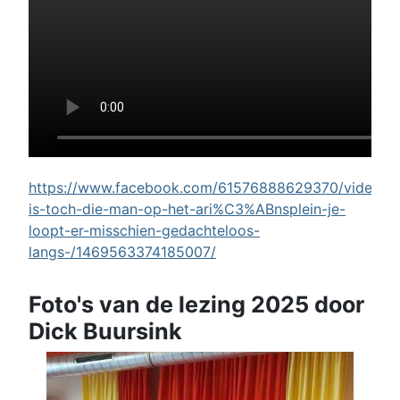
https://www.facebook.com/61576888629370/videos/w
is-toch-die-man-op-het-ari%C3%ABnsplein-je-
loopt-er-misschien-gedachteloos-
langs-/1469563374185007/
Foto's van de lezing 2025 door
Dick Buursink