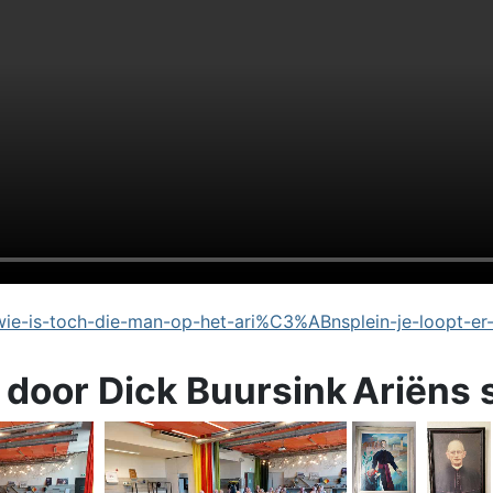
e-is-toch-die-man-op-het-ari%C3%ABnsplein-je-loopt-er
 door Dick Buursink
Ariëns 