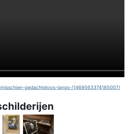
-misschien-gedachteloos-langs-/1469563374185007/
schilderijen