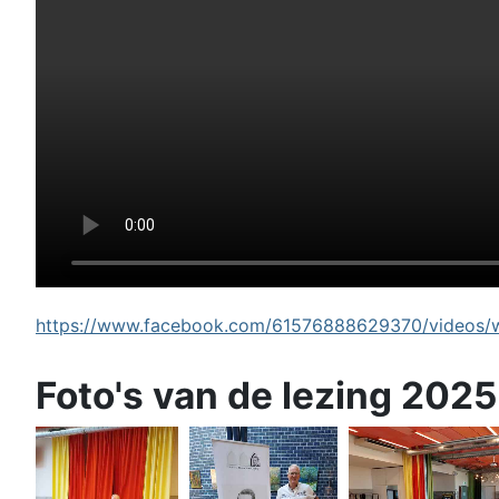
https://www.facebook.com/61576888629370/videos/wi
Foto's van de lezing 2025