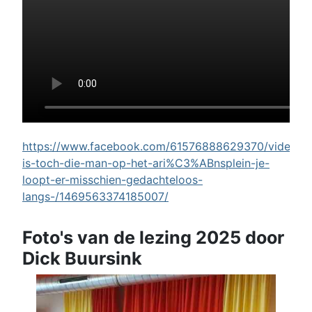
https://www.facebook.com/61576888629370/videos/w
is-toch-die-man-op-het-ari%C3%ABnsplein-je-
loopt-er-misschien-gedachteloos-
langs-/1469563374185007/
Foto's van de lezing 2025 door
Dick Buursink