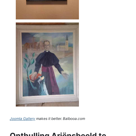
Joomla Gallery
makes it better. Balbooa.com
Onthulling Ariënsbeeld te