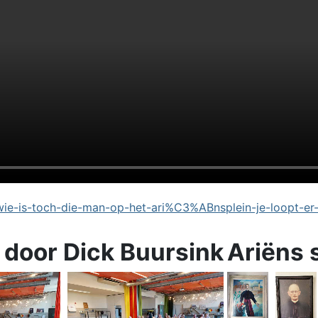
e-is-toch-die-man-op-het-ari%C3%ABnsplein-je-loopt-er
 door Dick Buursink
Ariëns 