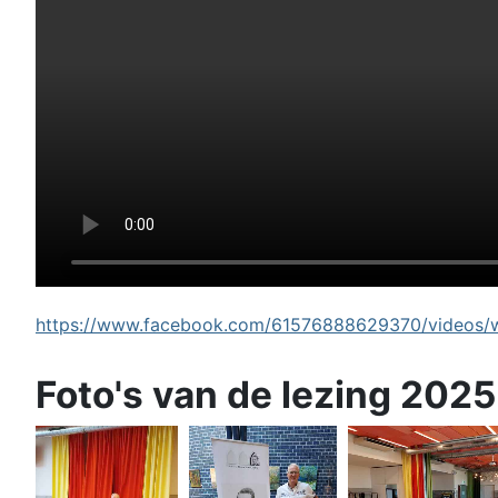
https://www.facebook.com/61576888629370/videos/wi
Foto's van de lezing 2025