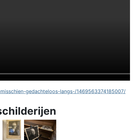
-misschien-gedachteloos-langs-/1469563374185007/
schilderijen