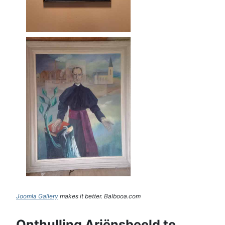
Joomla Gallery
makes it better. Balbooa.com
Onthulling Ariënsbeeld te