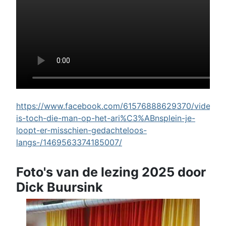
https://www.facebook.com/61576888629370/videos/w
is-toch-die-man-op-het-ari%C3%ABnsplein-je-
loopt-er-misschien-gedachteloos-
langs-/1469563374185007/
Foto's van de lezing 2025 door
Dick Buursink