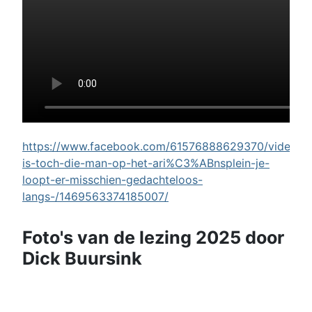
https://www.facebook.com/61576888629370/videos/w
is-toch-die-man-op-het-ari%C3%ABnsplein-je-
loopt-er-misschien-gedachteloos-
langs-/1469563374185007/
Foto's van de lezing 2025 door
Dick Buursink