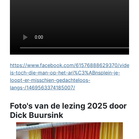
https://www.facebook.com/61576888629370/videos/w
is-toch-die-man-op-het-ari%C3%ABnsplein-je-
loopt-er-misschien-gedachteloos-
langs-/1469563374185007/
Foto's van de lezing 2025 door
Dick Buursink