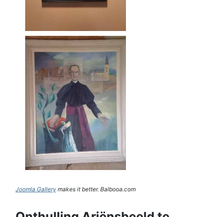
Joomla Gallery
makes it better. Balbooa.com
Onthulling Ariënsbeeld te