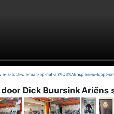
e-is-toch-die-man-op-het-ari%C3%ABnsplein-je-loopt-er
 door Dick Buursink
Ariëns 