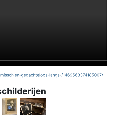
-misschien-gedachteloos-langs-/1469563374185007/
schilderijen