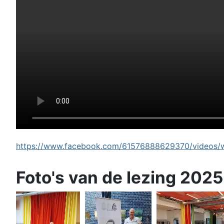
https://www.facebook.com/61576888629370/videos/wi
Foto's van de lezing 2025