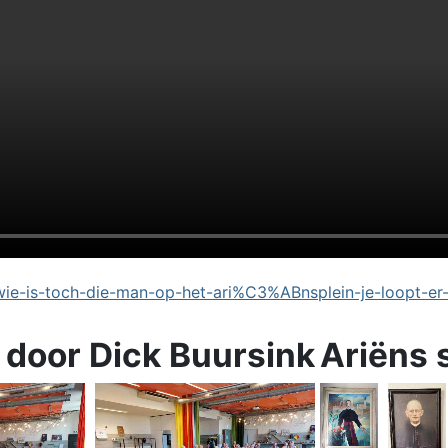
e-is-toch-die-man-op-het-ari%C3%ABnsplein-je-loopt-er
 door Dick Buursink
Ariëns 