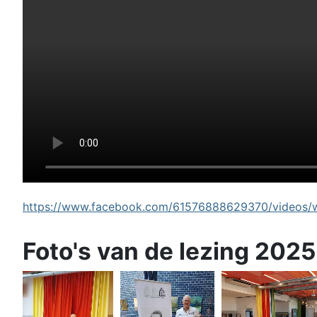
https://www.facebook.com/61576888629370/videos/wi
Foto's van de lezing 2025