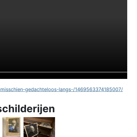
-misschien-gedachteloos-langs-/1469563374185007/
schilderijen