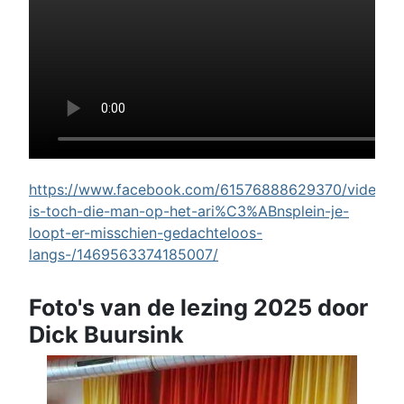
https://www.facebook.com/61576888629370/videos/w
is-toch-die-man-op-het-ari%C3%ABnsplein-je-
loopt-er-misschien-gedachteloos-
langs-/1469563374185007/
Foto's van de lezing 2025 door
Dick Buursink