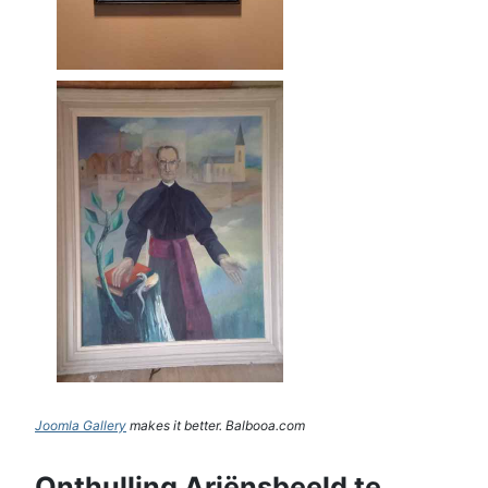
Joomla Gallery
makes it better. Balbooa.com
Onthulling Ariënsbeeld te