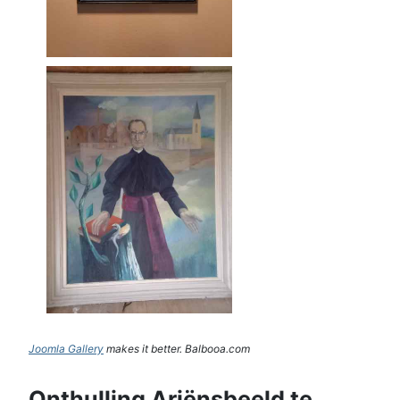
Joomla Gallery
makes it better. Balbooa.com
Onthulling Ariënsbeeld te