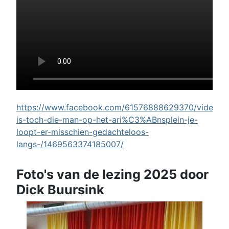
https://www.facebook.com/61576888629370/videos/w
is-toch-die-man-op-het-ari%C3%ABnsplein-je-
loopt-er-misschien-gedachteloos-
langs-/1469563374185007/
Foto's van de lezing 2025 door
Dick Buursink