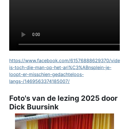
https://www.facebook.com/61576888629370/videos/w
is-toch-die-man-op-het-ari%C3%ABnsplein-je-
loopt-er-misschien-gedachteloos-
langs-/1469563374185007/
Foto's van de lezing 2025 door
Dick Buursink