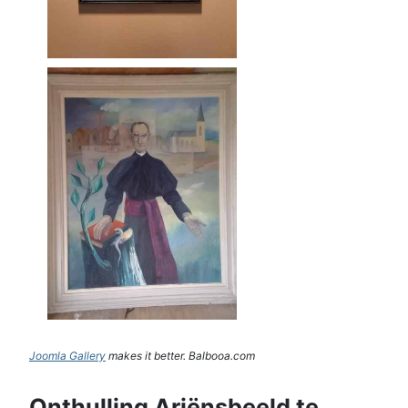
Joomla Gallery
makes it better. Balbooa.com
Onthulling Ariënsbeeld te