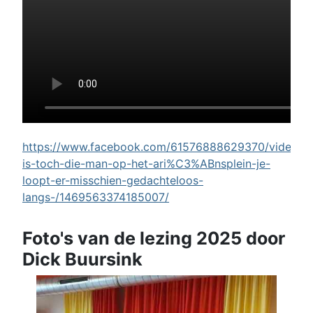
https://www.facebook.com/61576888629370/videos/w
is-toch-die-man-op-het-ari%C3%ABnsplein-je-
loopt-er-misschien-gedachteloos-
langs-/1469563374185007/
Foto's van de lezing 2025 door
Dick Buursink