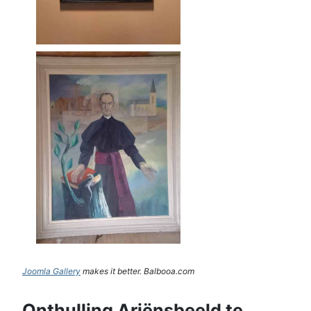
Joomla Gallery
makes it better. Balbooa.com
Onthulling Ariënsbeeld te