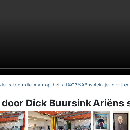
e-is-toch-die-man-op-het-ari%C3%ABnsplein-je-loopt-er
 door Dick Buursink
Ariëns 