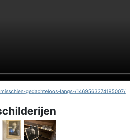
-misschien-gedachteloos-langs-/1469563374185007/
schilderijen