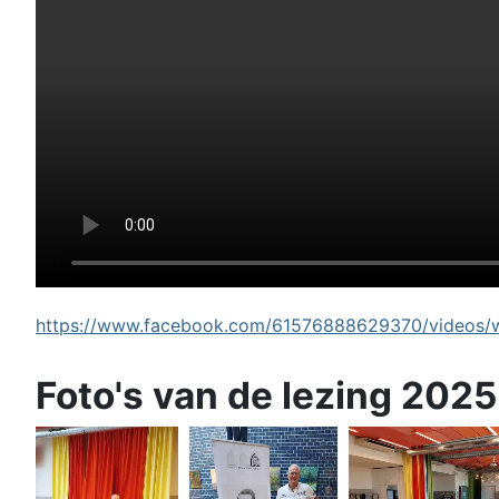
https://www.facebook.com/61576888629370/videos/wi
Foto's van de lezing 2025