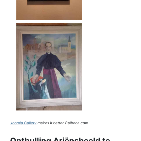
Joomla Gallery
makes it better. Balbooa.com
Onthulling Ariënsbeeld te