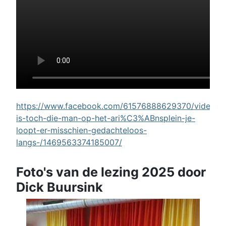
https://www.facebook.com/61576888629370/videos/w
is-toch-die-man-op-het-ari%C3%ABnsplein-je-
loopt-er-misschien-gedachteloos-
langs-/1469563374185007/
Foto's van de lezing 2025 door
Dick Buursink