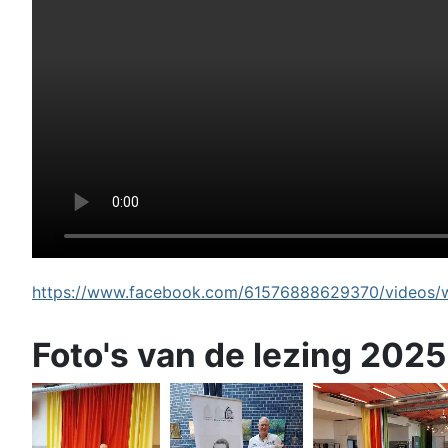
https://www.facebook.com/61576888629370/videos/wi
Foto's van de lezing 2025