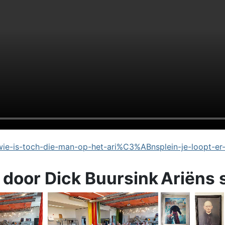
e-is-toch-die-man-op-het-ari%C3%ABnsplein-je-loopt-er
 door Dick Buursink
Ariëns 