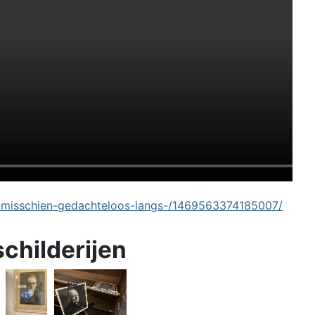
-misschien-gedachteloos-langs-/1469563374185007/
schilderijen