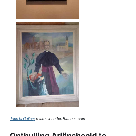
Joomla Gallery
makes it better. Balbooa.com
Onthulling Ariënsbeeld te