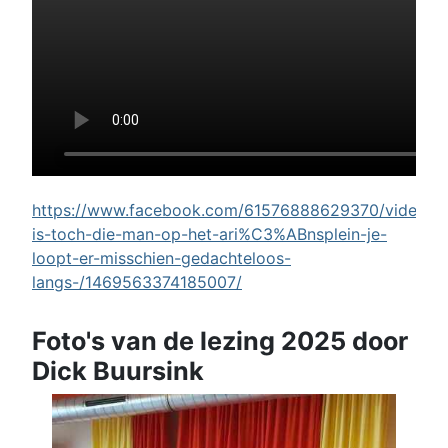
https://www.facebook.com/61576888629370/videos/w
is-toch-die-man-op-het-ari%C3%ABnsplein-je-
loopt-er-misschien-gedachteloos-
langs-/1469563374185007/
Foto's van de lezing 2025 door
Dick Buursink