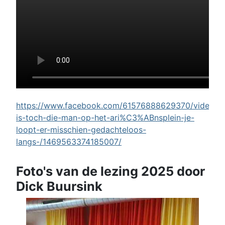
https://www.facebook.com/61576888629370/videos/w
is-toch-die-man-op-het-ari%C3%ABnsplein-je-
loopt-er-misschien-gedachteloos-
langs-/1469563374185007/
Foto's van de lezing 2025 door
Dick Buursink