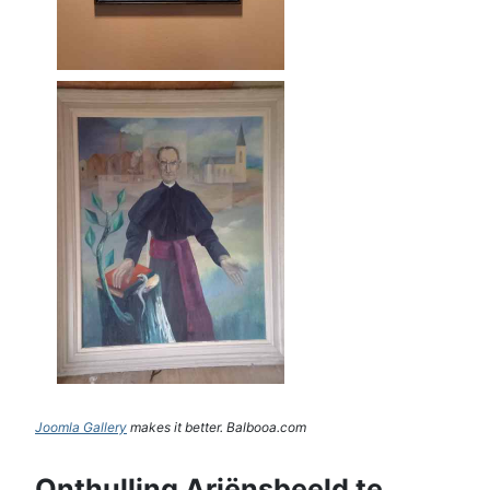
Joomla Gallery
makes it better. Balbooa.com
Onthulling Ariënsbeeld te