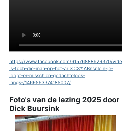
https://www.facebook.com/61576888629370/videos/w
is-toch-die-man-op-het-ari%C3%ABnsplein-je-
loopt-er-misschien-gedachteloos-
langs-/1469563374185007/
Foto's van de lezing 2025 door
Dick Buursink