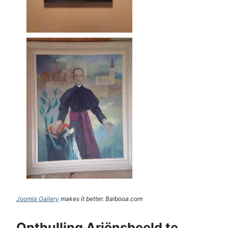
Joomla Gallery
makes it better. Balbooa.com
Onthulling Ariënsbeeld te