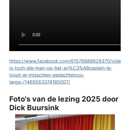
https://www.facebook.com/61576888629370/videos/w
is-toch-die-man-op-het-ari%C3%ABnsplein-je-
loopt-er-misschien-gedachteloos-
langs-/1469563374185007/
Foto's van de lezing 2025 door
Dick Buursink