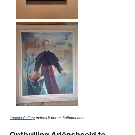
Joomla Gallery
makes it better. Balbooa.com
Onthulling Ariënsbeeld te