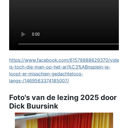
https://www.facebook.com/61576888629370/videos/w
is-toch-die-man-op-het-ari%C3%ABnsplein-je-
loopt-er-misschien-gedachteloos-
langs-/1469563374185007/
Foto's van de lezing 2025 door
Dick Buursink