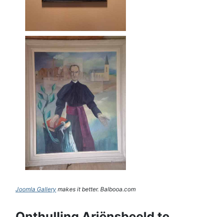
Joomla Gallery
makes it better. Balbooa.com
Onthulling Ariënsbeeld te