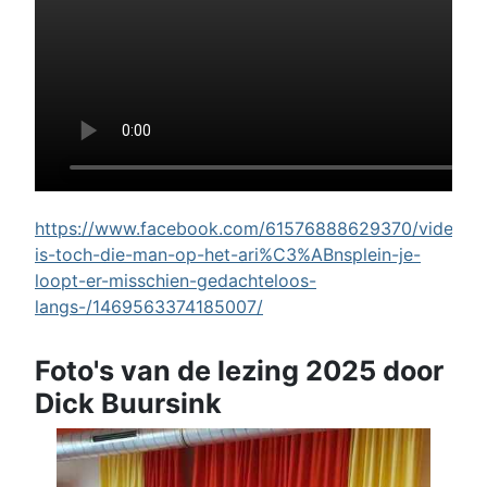
https://www.facebook.com/61576888629370/videos/w
is-toch-die-man-op-het-ari%C3%ABnsplein-je-
loopt-er-misschien-gedachteloos-
langs-/1469563374185007/
Foto's van de lezing 2025 door
Dick Buursink