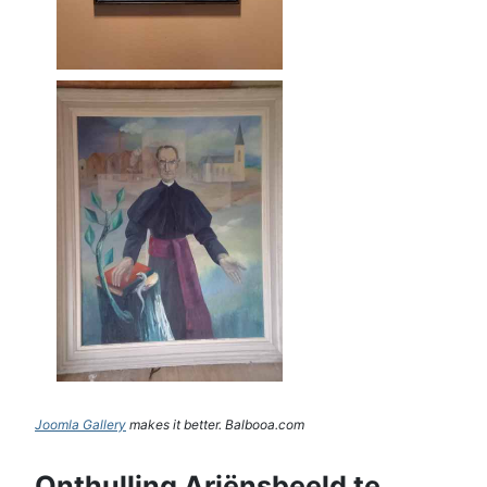
Joomla Gallery
makes it better. Balbooa.com
Onthulling Ariënsbeeld te