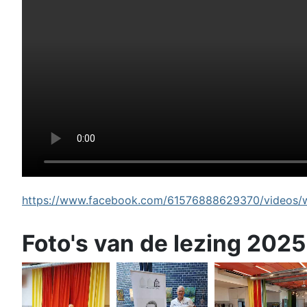
https://www.facebook.com/61576888629370/videos/wi
Foto's van de lezing 2025