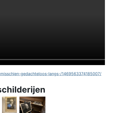
-misschien-gedachteloos-langs-/1469563374185007/
schilderijen