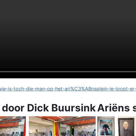
e-is-toch-die-man-op-het-ari%C3%ABnsplein-je-loopt-er
 door Dick Buursink
Ariëns 