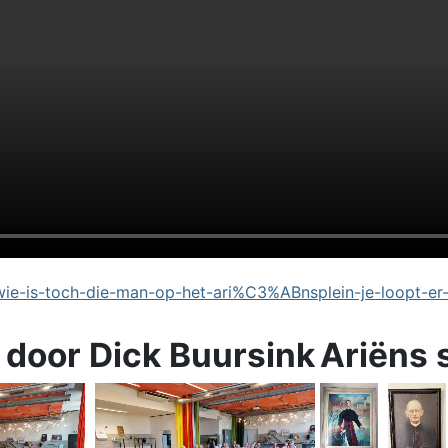
e-is-toch-die-man-op-het-ari%C3%ABnsplein-je-loopt-er
 door Dick Buursink
Ariëns 