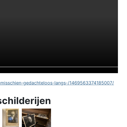
-misschien-gedachteloos-langs-/1469563374185007/
schilderijen