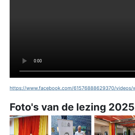
https://www.facebook.com/61576888629370/videos/wi
Foto's van de lezing 2025