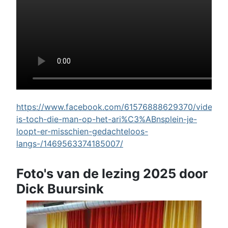
https://www.facebook.com/61576888629370/videos/w
is-toch-die-man-op-het-ari%C3%ABnsplein-je-
loopt-er-misschien-gedachteloos-
langs-/1469563374185007/
Foto's van de lezing 2025 door
Dick Buursink