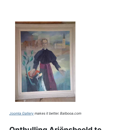
Joomla Gallery
makes it better. Balbooa.com
Onthulling Ariënsbeeld te