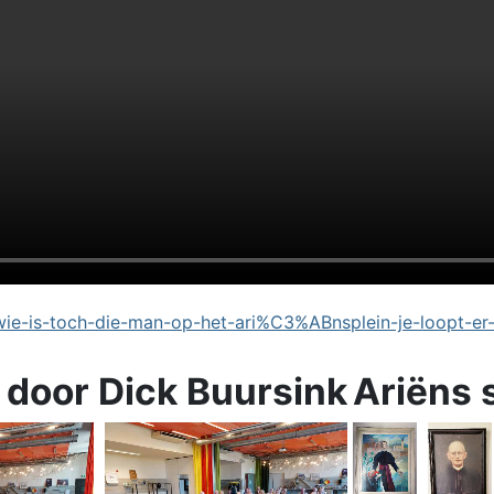
e-is-toch-die-man-op-het-ari%C3%ABnsplein-je-loopt-er
 door Dick Buursink
Ariëns 