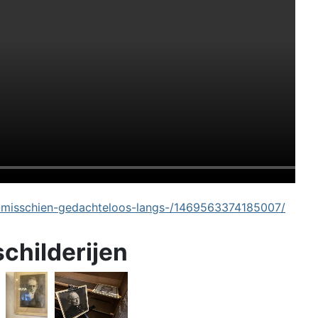
-misschien-gedachteloos-langs-/1469563374185007/
schilderijen