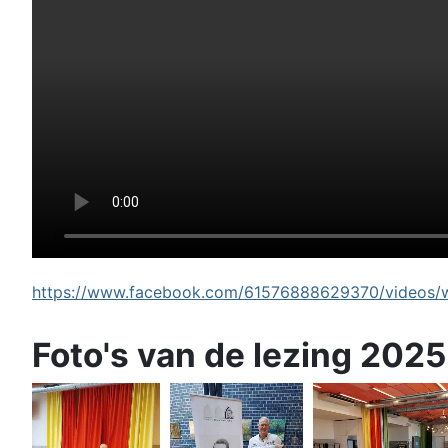
https://www.facebook.com/61576888629370/videos/wi
Foto's van de lezing 2025