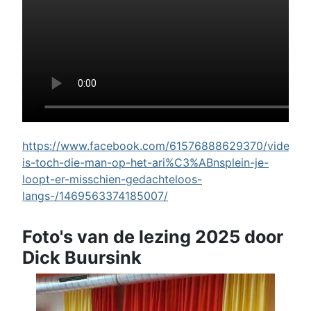
https://www.facebook.com/61576888629370/videos/w
is-toch-die-man-op-het-ari%C3%ABnsplein-je-
loopt-er-misschien-gedachteloos-
langs-/1469563374185007/
Foto's van de lezing 2025 door
Dick Buursink