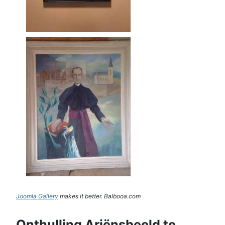
Joomla Gallery
makes it better. Balbooa.com
Onthulling Ariënsbeeld te