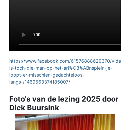
https://www.facebook.com/61576888629370/videos/w
is-toch-die-man-op-het-ari%C3%ABnsplein-je-
loopt-er-misschien-gedachteloos-
langs-/1469563374185007/
Foto's van de lezing 2025 door
Dick Buursink