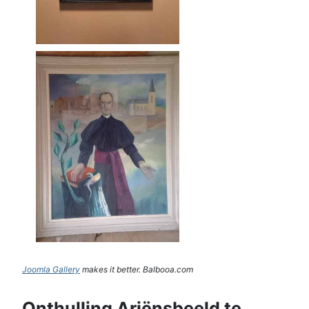
Joomla Gallery
makes it better. Balbooa.com
Onthulling Ariënsbeeld te