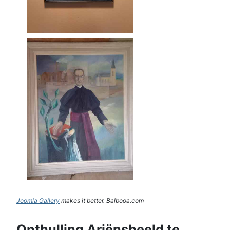
Joomla Gallery
makes it better. Balbooa.com
Onthulling Ariënsbeeld te