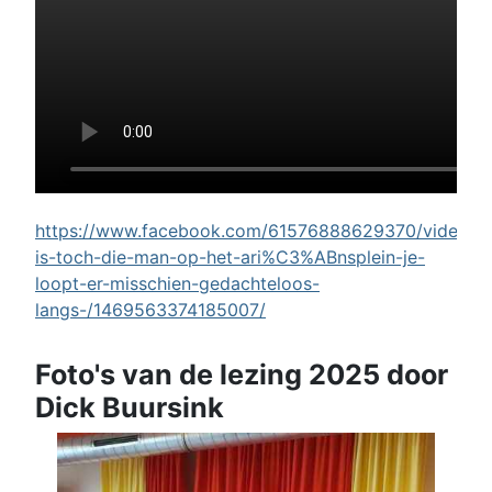
https://www.facebook.com/61576888629370/videos/w
is-toch-die-man-op-het-ari%C3%ABnsplein-je-
loopt-er-misschien-gedachteloos-
langs-/1469563374185007/
Foto's van de lezing 2025 door
Dick Buursink