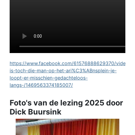
https://www.facebook.com/61576888629370/videos/w
is-toch-die-man-op-het-ari%C3%ABnsplein-je-
loopt-er-misschien-gedachteloos-
langs-/1469563374185007/
Foto's van de lezing 2025 door
Dick Buursink