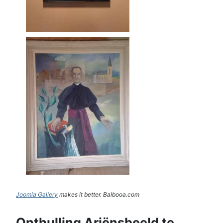
Joomla Gallery
makes it better. Balbooa.com
Onthulling Ariënsbeeld te