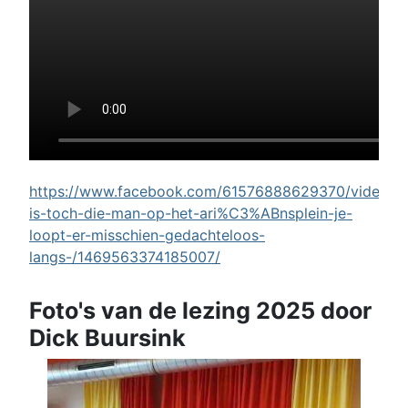
https://www.facebook.com/61576888629370/videos/w
is-toch-die-man-op-het-ari%C3%ABnsplein-je-
loopt-er-misschien-gedachteloos-
langs-/1469563374185007/
Foto's van de lezing 2025 door
Dick Buursink