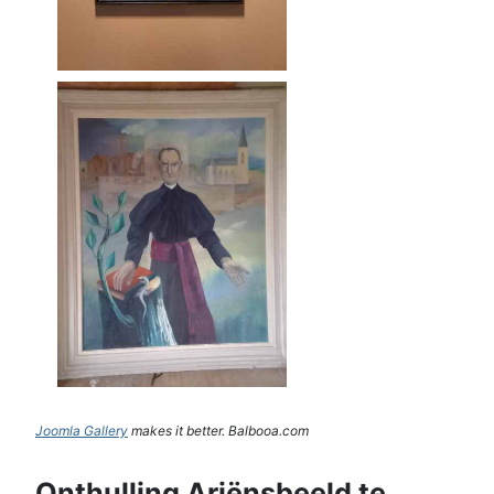
Joomla Gallery
makes it better. Balbooa.com
Onthulling Ariënsbeeld te