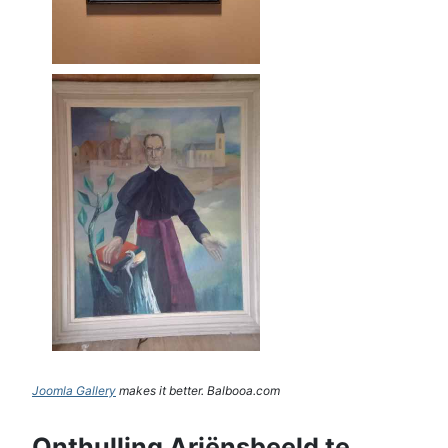
Joomla Gallery
makes it better. Balbooa.com
Onthulling Ariënsbeeld te