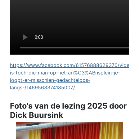
https://www.facebook.com/61576888629370/videos/w
is-toch-die-man-op-het-ari%C3%ABnsplein-je-
loopt-er-misschien-gedachteloos-
langs-/1469563374185007/
Foto's van de lezing 2025 door
Dick Buursink