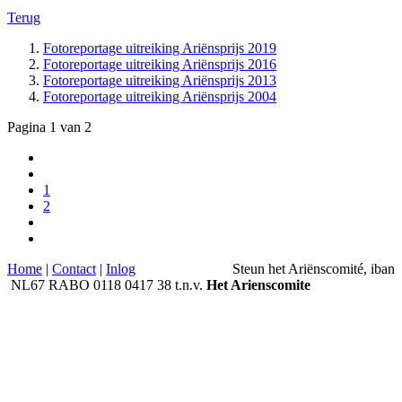
Terug
Fotoreportage uitreiking Ariënsprijs 2019
Fotoreportage uitreiking Ariënsprijs 2016
Fotoreportage uitreiking Ariënsprijs 2013
Fotoreportage uitreiking Ariënsprijs 2004
Pagina 1 van 2
1
2
Home
|
Contact
|
Inlog
Steun het Ariënscomité, iban
NL67 RABO 0118 0417 38 t.n.v.
Het Arie
nscomite