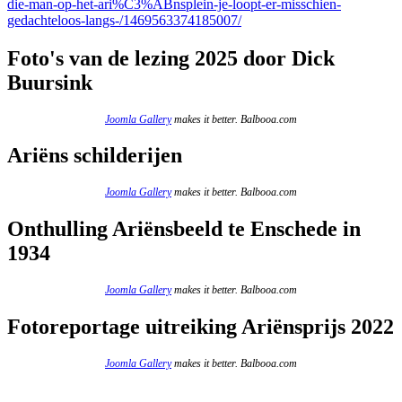
die-man-op-het-ari%C3%ABnsplein-je-loopt-er-misschien-
gedachteloos-langs-/1469563374185007/
Foto's van de lezing 2025 door Dick
Buursink
Joomla Gallery
makes it better. Balbooa.com
Ariëns schilderijen
Joomla Gallery
makes it better. Balbooa.com
Onthulling Ariënsbeeld te Enschede in
1934
Joomla Gallery
makes it better. Balbooa.com
Fotoreportage uitreiking Ariënsprijs 2022
Joomla Gallery
makes it better. Balbooa.com