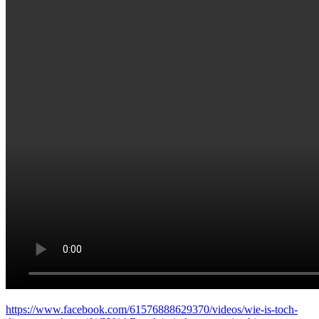
https://www.facebook.com/61576888629370/videos/wie-is-toch-