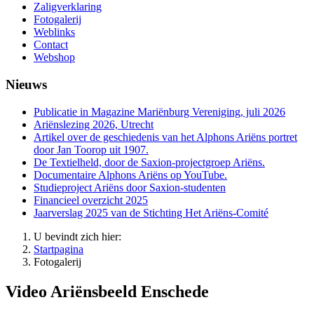
Zaligverklaring
Fotogalerij
Weblinks
Contact
Webshop
Nieuws
Publicatie in Magazine Mariënburg Vereniging, juli 2026
Ariënslezing 2026, Utrecht
Artikel over de geschiedenis van het Alphons Ariëns portret
door Jan Toorop uit 1907.
De Textielheld, door de Saxion-projectgroep Ariëns.
Documentaire Alphons Ariëns op YouTube.
Studieproject Ariëns door Saxion-studenten
Financieel overzicht 2025
Jaarverslag 2025 van de Stichting Het Ariëns-Comité
U bevindt zich hier:
Startpagina
Fotogalerij
Video Ariënsbeeld Enschede