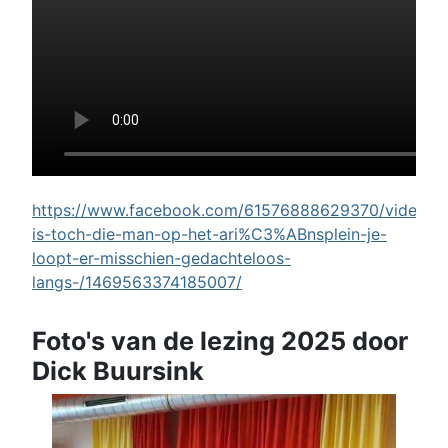
https://www.facebook.com/61576888629370/videos/w
is-toch-die-man-op-het-ari%C3%ABnsplein-je-
loopt-er-misschien-gedachteloos-
langs-/1469563374185007/
Foto's van de lezing 2025 door
Dick Buursink