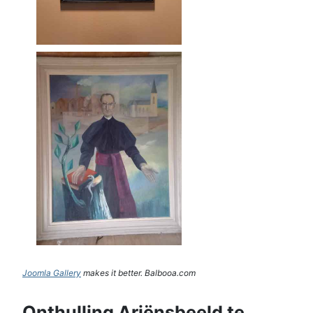
Joomla Gallery
makes it better. Balbooa.com
Onthulling Ariënsbeeld te