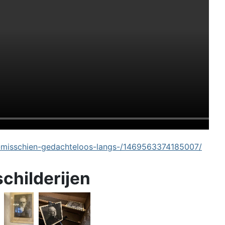
-misschien-gedachteloos-langs-/1469563374185007/
schilderijen