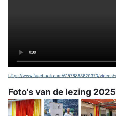
https://www.facebook.com/61576888629370/videos/wi
Foto's van de lezing 2025