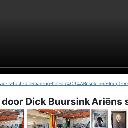
e-is-toch-die-man-op-het-ari%C3%ABnsplein-je-loopt-er
 door Dick Buursink
Ariëns 