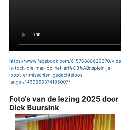
https://www.facebook.com/61576888629370/videos/w
is-toch-die-man-op-het-ari%C3%ABnsplein-je-
loopt-er-misschien-gedachteloos-
langs-/1469563374185007/
Foto's van de lezing 2025 door
Dick Buursink