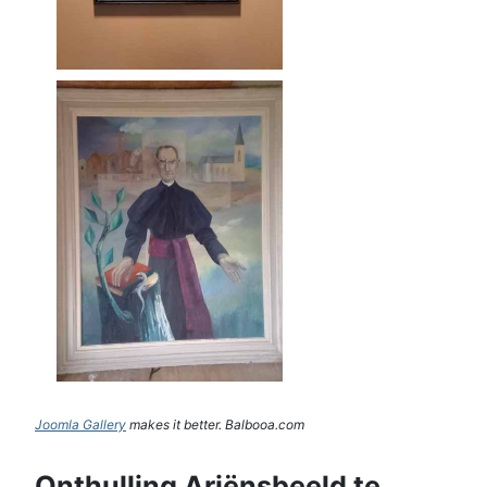
Joomla Gallery
makes it better. Balbooa.com
Onthulling Ariënsbeeld te