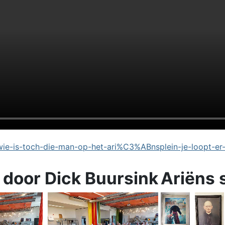
e-is-toch-die-man-op-het-ari%C3%ABnsplein-je-loopt-er
 door Dick Buursink
Ariëns 