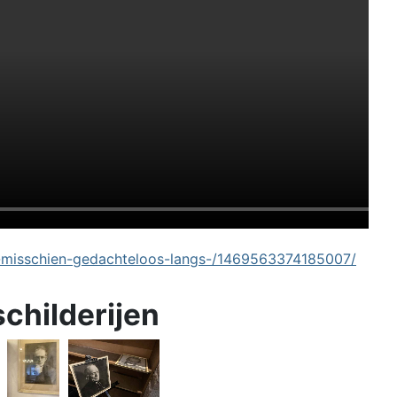
-misschien-gedachteloos-langs-/1469563374185007/
schilderijen