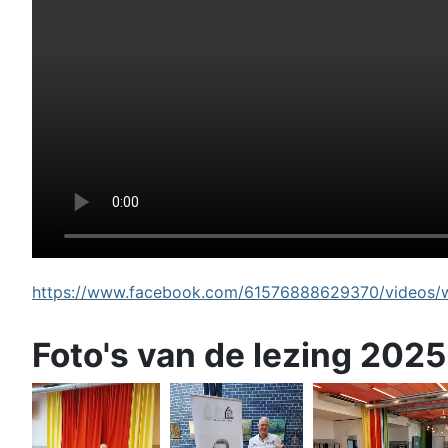
https://www.facebook.com/61576888629370/videos/wi
Foto's van de lezing 2025