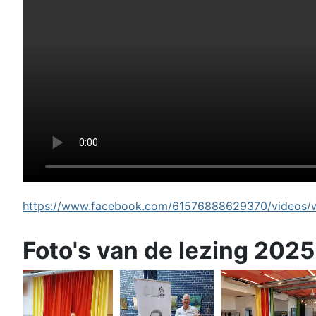
https://www.facebook.com/61576888629370/videos/wi
Foto's van de lezing 2025