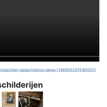
-misschien-gedachteloos-langs-/1469563374185007/
schilderijen