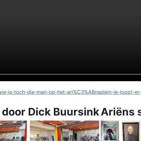
e-is-toch-die-man-op-het-ari%C3%ABnsplein-je-loopt-er
 door Dick Buursink
Ariëns 