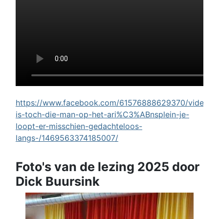
https://www.facebook.com/61576888629370/videos/w
is-toch-die-man-op-het-ari%C3%ABnsplein-je-
loopt-er-misschien-gedachteloos-
langs-/1469563374185007/
Foto's van de lezing 2025 door
Dick Buursink