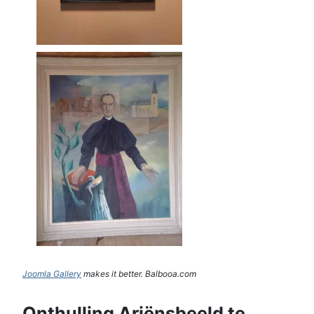
Joomla Gallery
makes it better. Balbooa.com
Onthulling Ariënsbeeld te