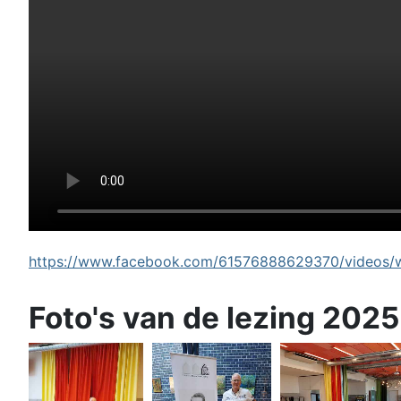
https://www.facebook.com/61576888629370/videos/wi
Foto's van de lezing 2025