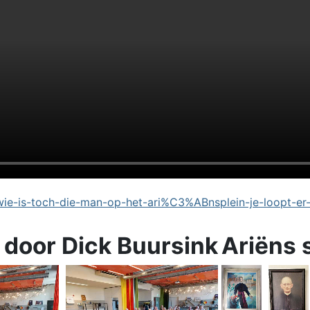
e-is-toch-die-man-op-het-ari%C3%ABnsplein-je-loopt-er
 door Dick Buursink
Ariëns 