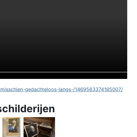
-misschien-gedachteloos-langs-/1469563374185007/
schilderijen