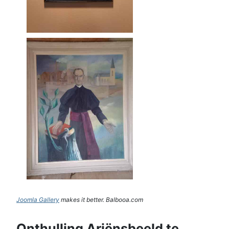
Joomla Gallery
makes it better. Balbooa.com
Onthulling Ariënsbeeld te