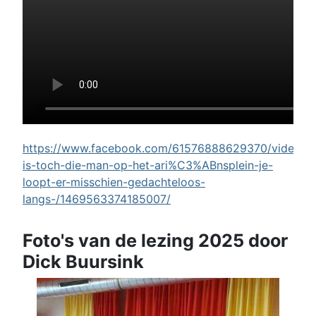
https://www.facebook.com/61576888629370/videos/w
is-toch-die-man-op-het-ari%C3%ABnsplein-je-
loopt-er-misschien-gedachteloos-
langs-/1469563374185007/
Foto's van de lezing 2025 door
Dick Buursink