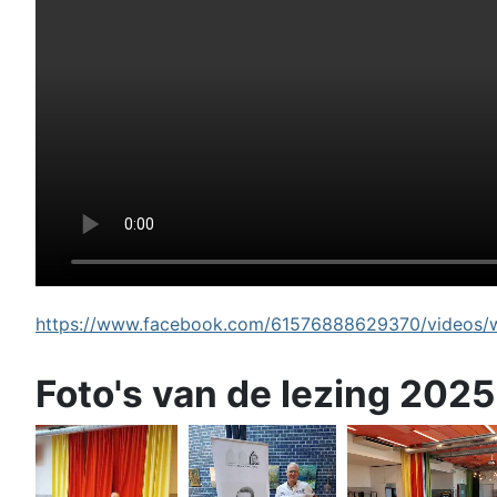
https://www.facebook.com/61576888629370/videos/wi
Foto's van de lezing 2025