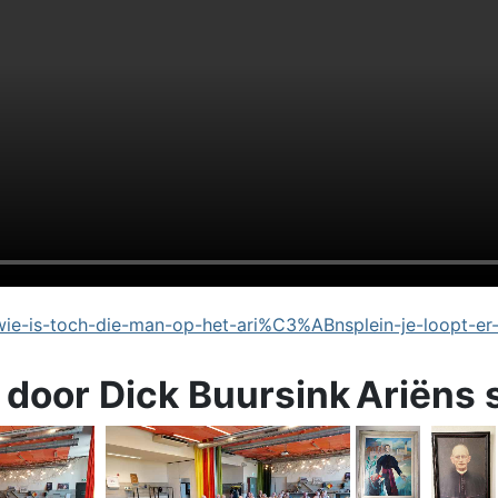
e-is-toch-die-man-op-het-ari%C3%ABnsplein-je-loopt-er
 door Dick Buursink
Ariëns 