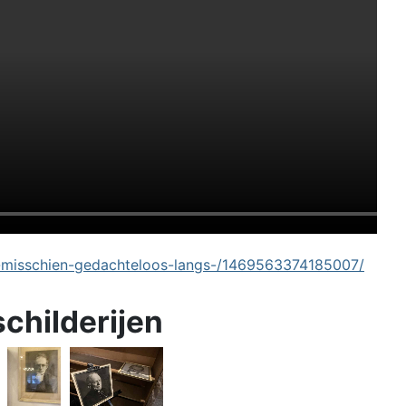
-misschien-gedachteloos-langs-/1469563374185007/
schilderijen