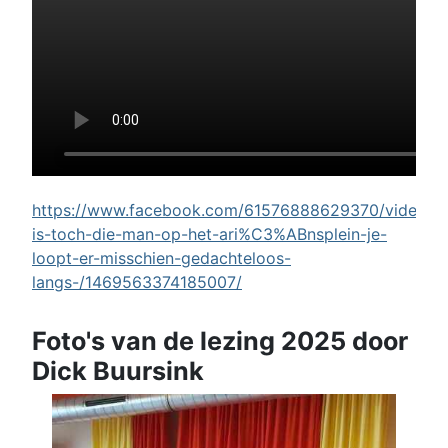
https://www.facebook.com/61576888629370/videos/w
is-toch-die-man-op-het-ari%C3%ABnsplein-je-
loopt-er-misschien-gedachteloos-
langs-/1469563374185007/
Foto's van de lezing 2025 door
Dick Buursink