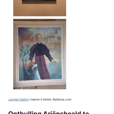
Joomla Gallery
makes it better. Balbooa.com
Onthulling Ariënsbeeld te