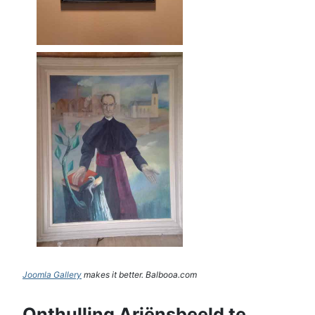
Joomla Gallery
makes it better. Balbooa.com
Onthulling Ariënsbeeld te