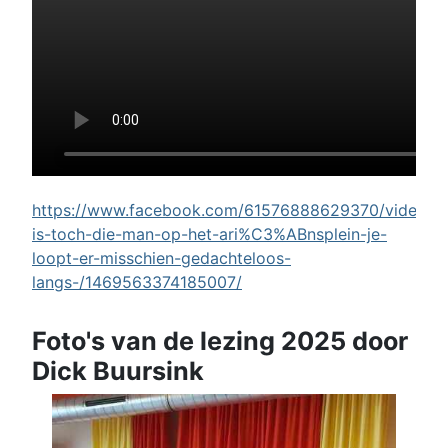
https://www.facebook.com/61576888629370/videos/w
is-toch-die-man-op-het-ari%C3%ABnsplein-je-
loopt-er-misschien-gedachteloos-
langs-/1469563374185007/
Foto's van de lezing 2025 door
Dick Buursink