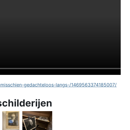
-misschien-gedachteloos-langs-/1469563374185007/
schilderijen