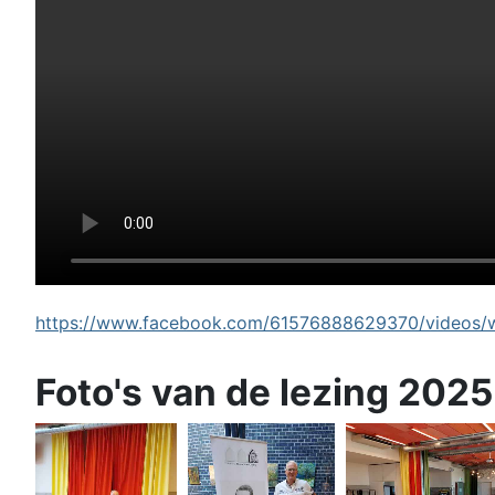
https://www.facebook.com/61576888629370/videos/wi
Foto's van de lezing 2025