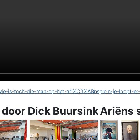
e-is-toch-die-man-op-het-ari%C3%ABnsplein-je-loopt-er
 door Dick Buursink
Ariëns 