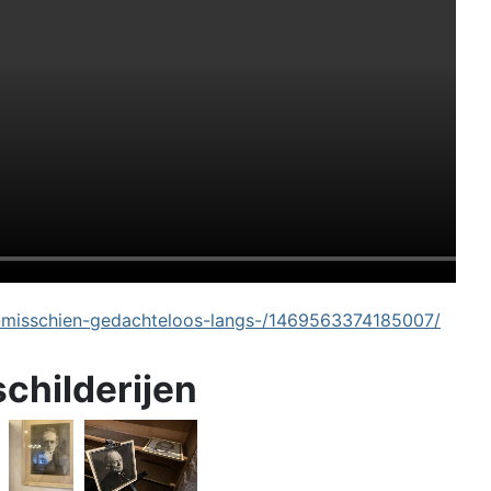
-misschien-gedachteloos-langs-/1469563374185007/
schilderijen