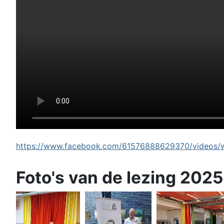
https://www.facebook.com/61576888629370/videos/wi
Foto's van de lezing 2025