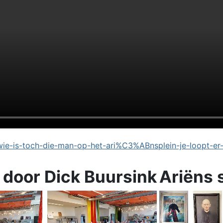
e-is-toch-die-man-op-het-ari%C3%ABnsplein-je-loopt-er
 door Dick Buursink
Ariëns 