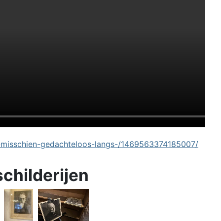
-misschien-gedachteloos-langs-/1469563374185007/
schilderijen