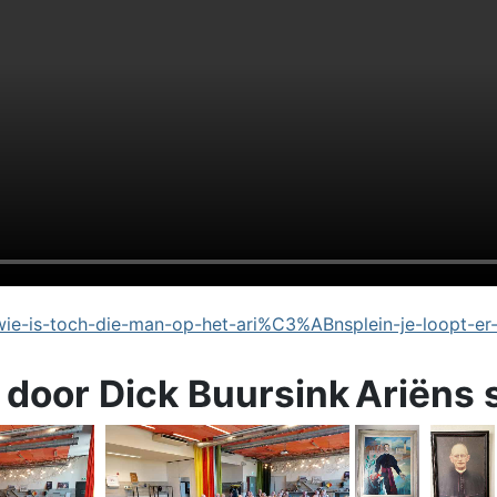
e-is-toch-die-man-op-het-ari%C3%ABnsplein-je-loopt-er
 door Dick Buursink
Ariëns 