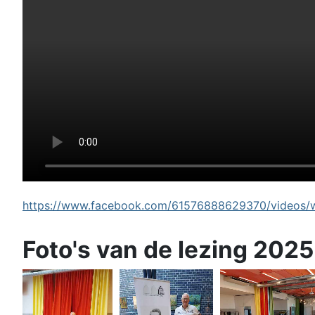
https://www.facebook.com/61576888629370/videos/wi
Foto's van de lezing 2025