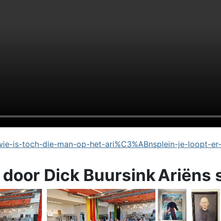
e-is-toch-die-man-op-het-ari%C3%ABnsplein-je-loopt-er
 door Dick Buursink
Ariëns 