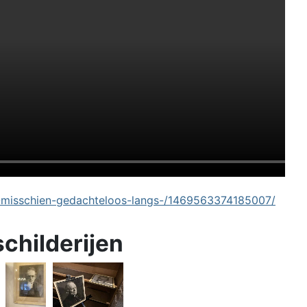
-misschien-gedachteloos-langs-/1469563374185007/
schilderijen