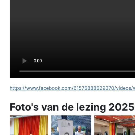
https://www.facebook.com/61576888629370/videos/wi
Foto's van de lezing 2025