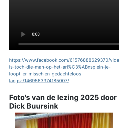
https://www.facebook.com/61576888629370/videos/w
is-toch-die-man-op-het-ari%C3%ABnsplein-je-
loopt-er-misschien-gedachteloos-
langs-/1469563374185007/
Foto's van de lezing 2025 door
Dick Buursink