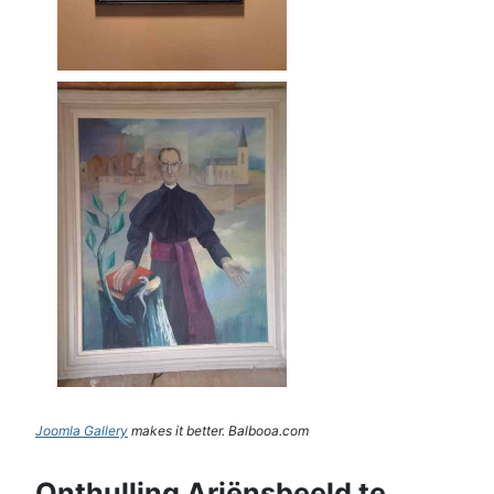
Joomla Gallery
makes it better. Balbooa.com
Onthulling Ariënsbeeld te